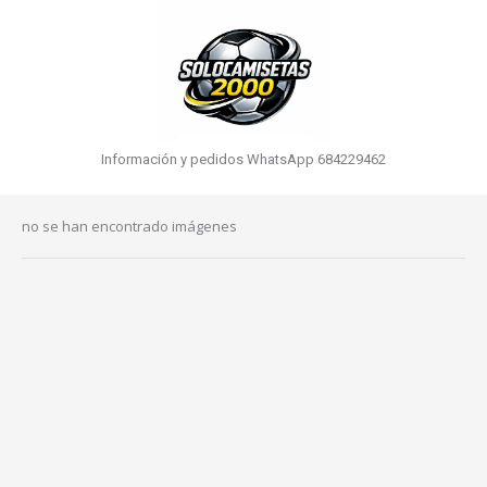
Información y pedidos WhatsApp 684229462
no se han encontrado imágenes