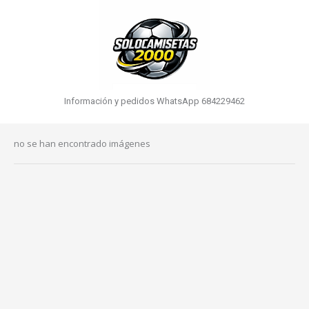
Información y pedidos WhatsApp 684229462
no se han encontrado imágenes