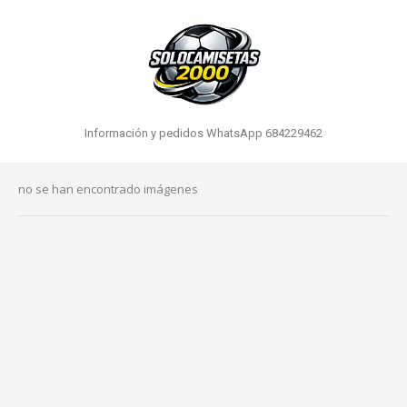
Información y pedidos WhatsApp 684229462
no se han encontrado imágenes