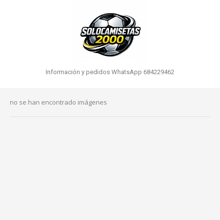
Información y pedidos WhatsApp 684229462
no se han encontrado imágenes