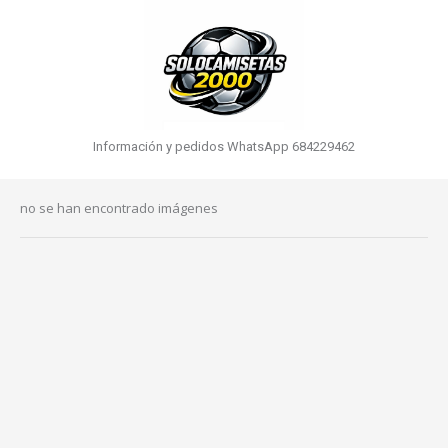
Información y pedidos WhatsApp 684229462
no se han encontrado imágenes