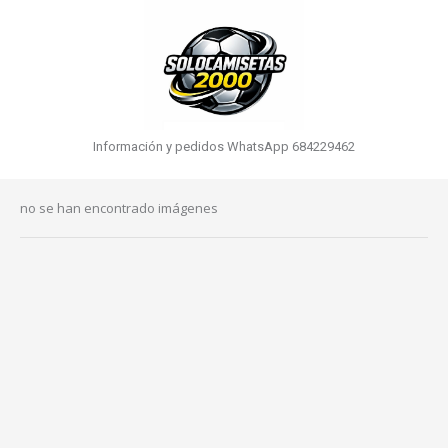
Información y pedidos WhatsApp 684229462
no se han encontrado imágenes