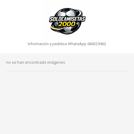
Información y pedidos WhatsApp 684229462
no se han encontrado imágenes