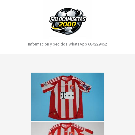
Información y pedidos WhatsApp 684229462