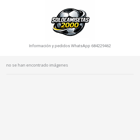
Información y pedidos WhatsApp 684229462
no se han encontrado imágenes