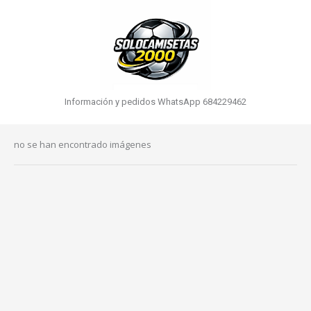
Información y pedidos WhatsApp 684229462
no se han encontrado imágenes