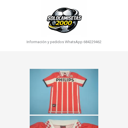
Información y pedidos WhatsApp 684229462