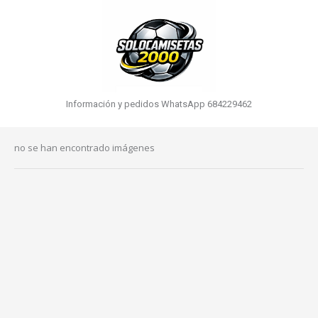
Información y pedidos WhatsApp 684229462
no se han encontrado imágenes