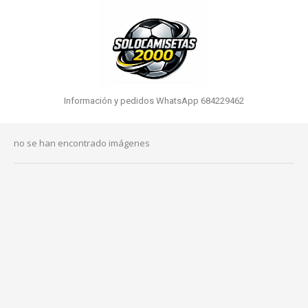
Información y pedidos WhatsApp 684229462
no se han encontrado imágenes