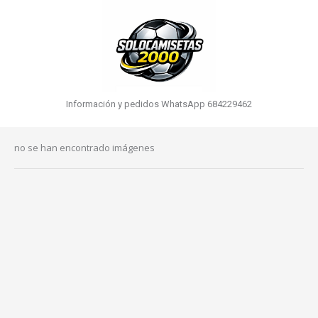
Información y pedidos WhatsApp 684229462
no se han encontrado imágenes