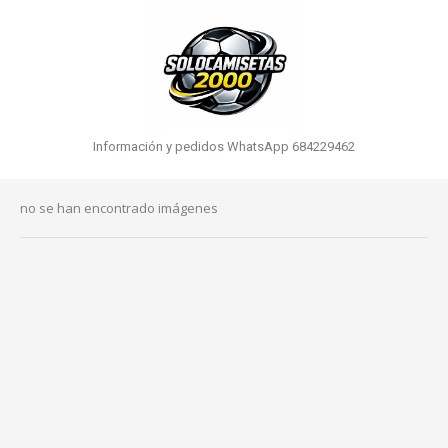
Información y pedidos WhatsApp 684229462
no se han encontrado imágenes