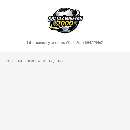
Información y pedidos WhatsApp 684229462
no se han encontrado imágenes