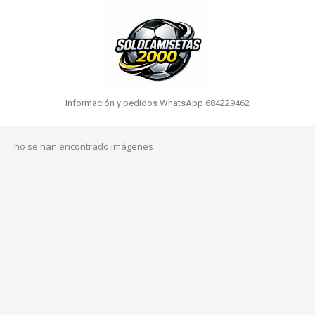
Información y pedidos WhatsApp 684229462
no se han encontrado imágenes