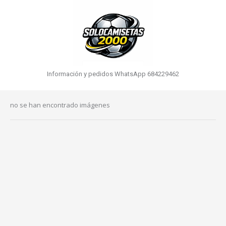
Información y pedidos WhatsApp 684229462
no se han encontrado imágenes