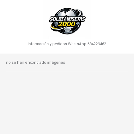
Información y pedidos WhatsApp 684229462
no se han encontrado imágenes