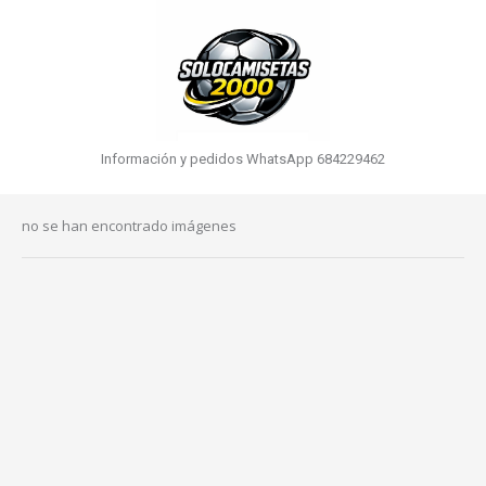
Información y pedidos WhatsApp 684229462
no se han encontrado imágenes