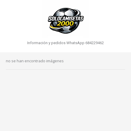
Información y pedidos WhatsApp 684229462
no se han encontrado imágenes