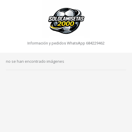
Información y pedidos WhatsApp 684229462
no se han encontrado imágenes