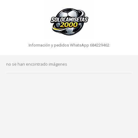
Información y pedidos WhatsApp 684229462
no se han encontrado imágenes