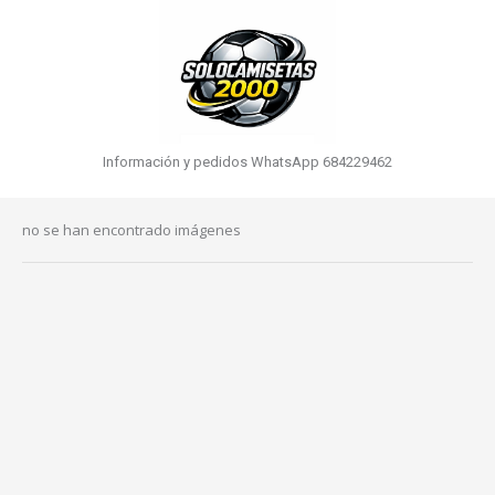
Información y pedidos WhatsApp 684229462
no se han encontrado imágenes