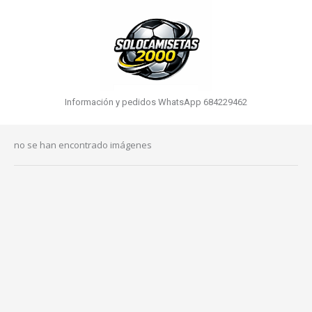
Información y pedidos WhatsApp 684229462
no se han encontrado imágenes