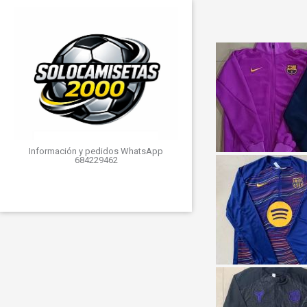
Información y pedidos WhatsApp
684229462