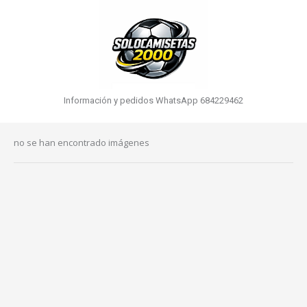
Información y pedidos WhatsApp 684229462
no se han encontrado imágenes