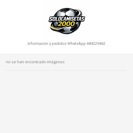
Información y pedidos WhatsApp 684229462
no se han encontrado imágenes