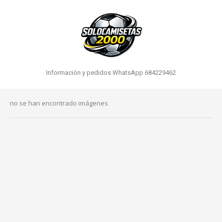
Información y pedidos WhatsApp 684229462
no se han encontrado imágenes