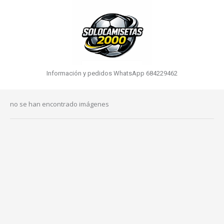
Información y pedidos WhatsApp 684229462
no se han encontrado imágenes