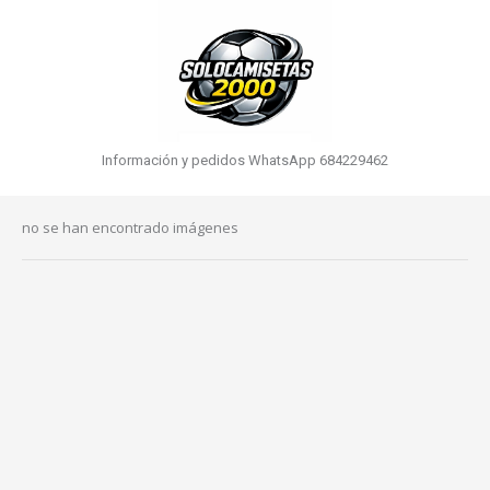
Información y pedidos WhatsApp 684229462
no se han encontrado imágenes