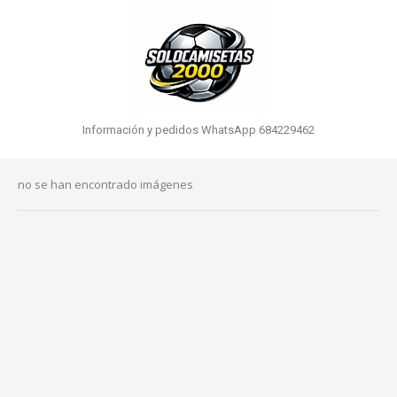
Información y pedidos WhatsApp 684229462
no se han encontrado imágenes