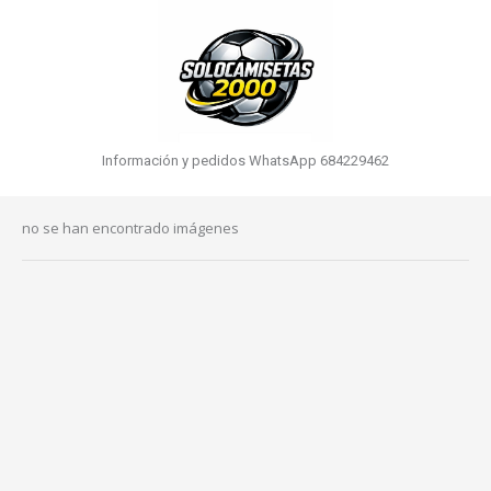
Información y pedidos WhatsApp 684229462
no se han encontrado imágenes