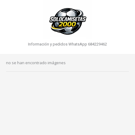
Información y pedidos WhatsApp 684229462
no se han encontrado imágenes