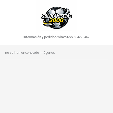
Información y pedidos WhatsApp 684229462
no se han encontrado imágenes