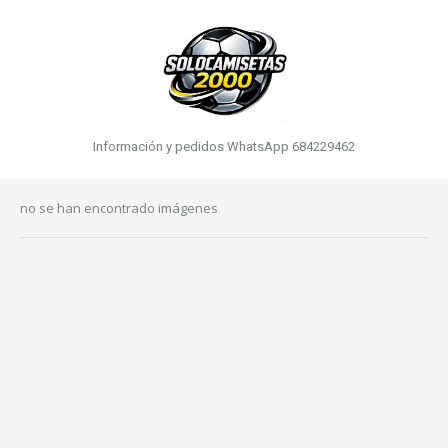
Información y pedidos WhatsApp 684229462
no se han encontrado imágenes