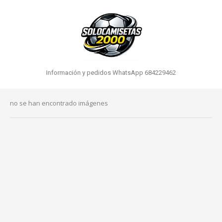
Información y pedidos WhatsApp 684229462
no se han encontrado imágenes