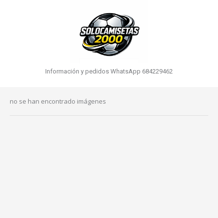
Información y pedidos WhatsApp 684229462
no se han encontrado imágenes