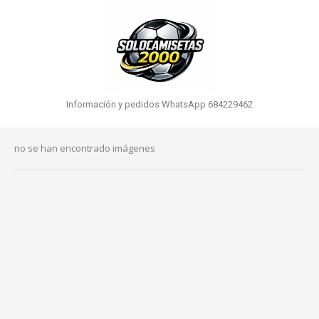
Información y pedidos WhatsApp 684229462
no se han encontrado imágenes