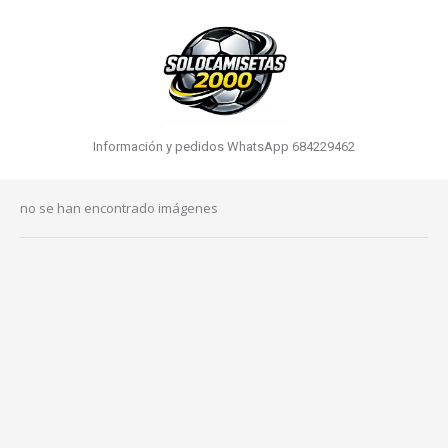
Información y pedidos WhatsApp 684229462
no se han encontrado imágenes